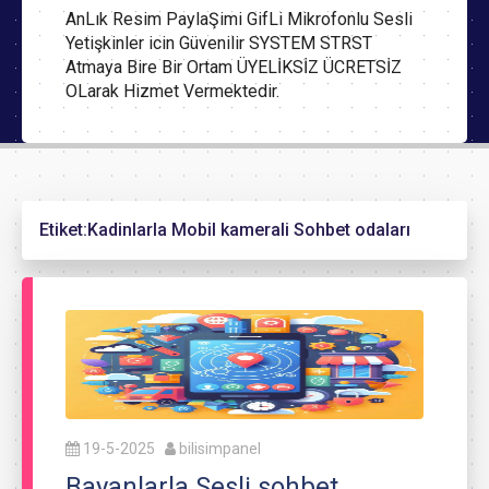
AnLık Resim PaylaŞimi GifLi Mikrofonlu Sesli
Yetişkinler icin Güvenilir SYSTEM STRST
Atmaya Bire Bir Ortam ÜYELİKSİZ ÜCRETSİZ
OLarak Hizmet Vermektedir.
Etiket:
Kadinlarla Mobil kamerali Sohbet odaları
19-5-2025
bilisimpanel
Bayanlarla Sesli sohbet