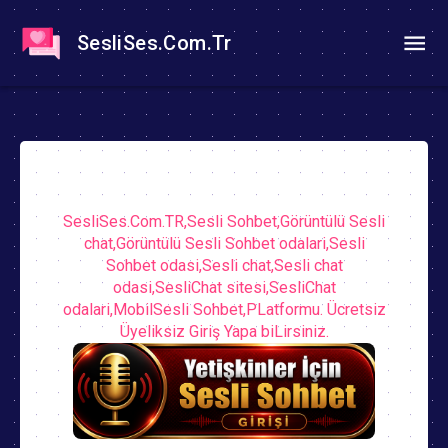
SesliSes.Com.Tr
SesliSes.Com.TR,Sesli Sohbet,Görüntülü Sesli
chat,Görüntülü Sesli Sohbet odalari,Sesli
Sohbet odasi,Sesli chat,Sesli chat
odasi,SesliChat sitesi,SesliChat
odalari,MobilSesli Sohbet,PLatformu. Ücretsiz
Üyeliksiz Giriş Yapa biLirsiniz.