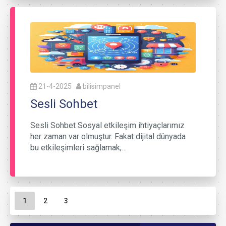
21-4-2025
bilisimpanel
Sesli Sohbet
Sesli Sohbet Sosyal etkileşim ihtiyaçlarımız
her zaman var olmuştur. Fakat dijital dünyada
bu etkileşimleri sağlamak,…
Sayfa gezinme
Geçerli Sayfa
Sayfa
Sayfa
1
2
3