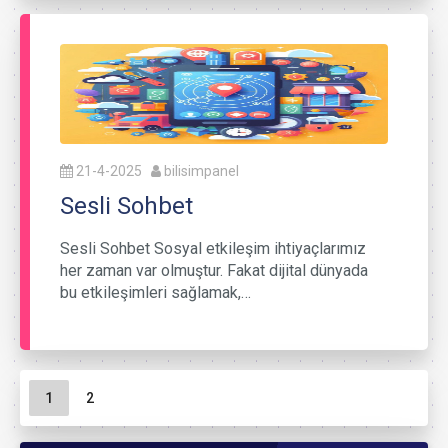
21-4-2025
bilisimpanel
Sesli Sohbet
Sesli Sohbet Sosyal etkileşim ihtiyaçlarımız
her zaman var olmuştur. Fakat dijital dünyada
bu etkileşimleri sağlamak,…
Sayfa gezinme
Geçerli Sayfa
Sayfa
1
2