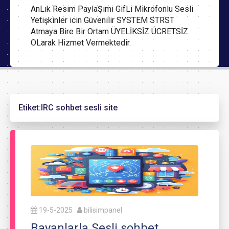
AnLık Resim PaylaŞimi GifLi Mikrofonlu Sesli
Yetişkinler icin Güvenilir SYSTEM STRST
Atmaya Bire Bir Ortam ÜYELİKSİZ ÜCRETSİZ
OLarak Hizmet Vermektedir.
Etiket:
IRC sohbet sesli site
19-5-2025
bilisimpanel
Bayanlarla Sesli sohbet