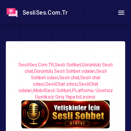
SesliSes.Com.Tr
SesliSes.Com.TR,Sesli Sohbet,Görüntülü Sesli
chat,Görüntülü Sesli Sohbet odalari,Sesli
Sohbet odasi,Sesli chat,Sesli chat
odasi,SesliChat sitesi,SesliChat
odalari,MobilSesli Sohbet,PLatformu. Ücretsiz
Üyeliksiz Giriş Yapa biLirsiniz.