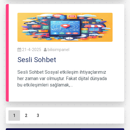
21-4-2025
bilisimpanel
Sesli Sohbet
Sesli Sohbet Sosyal etkileşim ihtiyaçlarımız
her zaman var olmuştur. Fakat dijital dünyada
bu etkileşimleri sağlamak,…
Sayfa gezinme
Geçerli Sayfa
Sayfa
Sayfa
1
2
3