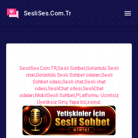
SesliSes.Com.Tr
SesliSes.Com.TR,Sesli Sohbet,Görüntülü Sesli
chat,Görüntülü Sesli Sohbet odalari,Sesli
Sohbet odasi,Sesli chat,Sesli chat
odasi,SesliChat sitesi,SesliChat
odalari,MobilSesli Sohbet,PLatformu. Ücretsiz
Üyeliksiz Giriş Yapa biLirsiniz.