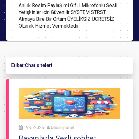
AnLık Resim PaylaŞimi GifLi Mikrofonlu Sesli
Yetişkinler icin Güvenilir SYSTEM STRST
Atmaya Bire Bir Ortam ÜYELİKSİZ ÜCRETSİZ
OLarak Hizmet Vermektedir.
Etiket:
Chat siteleri
19-5-2025
bilisimpanel
Bayanlarla Sesli sohbet